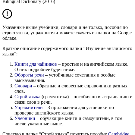
Bilingual Dictionary (2016)
Указанные выше учебники, словари и не только, пособия по
строю языка, упражнители можете
скачать из папки
на Google
облаке.
Краткое описание содержимого папки “Изучение английского
языка”:
Книги для чайников
– простые и на английском языке.
О них подробнее будет ниже.
Обороты речи
– устойчивые сочетания и особые
высказывания.
Словари
– образные и словесные справочники разных
слов.
Строй языка
(грамматика) – пособия по выстраиванию и
связи слов в речи.
Упражнители
– 3 приложения для установки по
проверке английского языка.
Учебники
– обучающие книги и самоучители, в том
числе указанные выше.
Советую в папке “Строй языка” почитать пособие
Cambridge