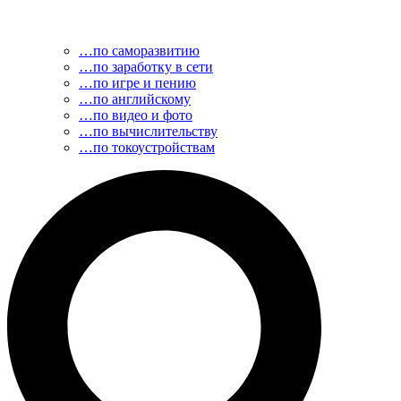
…по саморазвитию
…по заработку в сети
…по игре и пению
…по английскому
…по видео и фото
…по вычислительству
…по токоустройствам