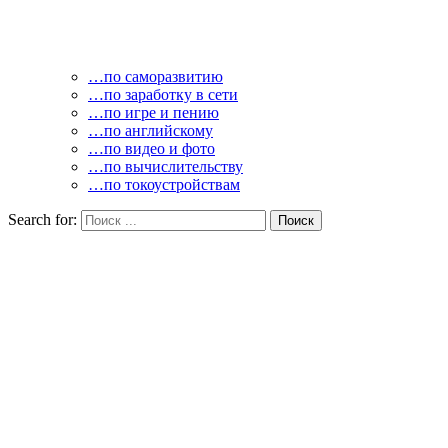
…по саморазвитию
…по заработку в сети
…по игре и пению
…по английскому
…по видео и фото
…по вычислительству
…по токоустройствам
Search for: