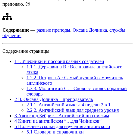
преподаю. 😉
Содержание
—
разные преподы
,
Оксана Долинка
,
службы
обучения
.
Содержание страницы
1
I. Учебники и пособия разных создателей
1.1
1. Державина В.: Все правила английского
языка
1.2
2. Петрова А.: Самый лучший самоучитель
английского
1.3
3. Молинский С. – Слово за слово: образный
словарь
2
II. Оксана Долинка – преподаватель
2.1
1. Английский язык за 4 недели 2 в 1
2.2
2. Английский язык для среднего уровня
3
Александ Бебрис – Английский по спискам
4
Книги на английском “…для Чайников”
5
Полезные ссылки для изучения английского
5.1
Словари и справочники