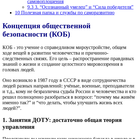
самовоплощения
9.3
3. “Осознанный умелец” и “Сила победителя”
10
Полезная папка и службы по саморазвитию
Концепция общественной
безопасности (КОБ)
КОБ
- это учение о справедливом мироустройстве, общем
ходе вещей в развитии человечества и причинно-
следственных связях. Его цель – распространение правдивых
знаний о жизни и создание целостного мировоззрения в
головах людей.
Оно возникло в 1987 году в СССР в виде сотрудничества
людей разных направлений: учёные, военные, преподаватели
и т.д., кому не безразлична судьба России и человечества и кто
решил полноценно разобраться в вопросе: “почему мы живём
именно так?” и “что делать, чтобы улучшить жизнь всех
людей?”.
1. Занятия ДОТУ: достаточно общая теория
управления
Представьте: вы изучили кучу ненужного барахла в школе и в