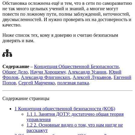
Обстановка осложнена ещё и тем, что в сети по саморазвитию
не так много цельных учений и знаний, а многие могут
повести по ложному пути, полны заблуждений, неточностей,
двусмысленностей. И нужно проверять их на достоверность и
качество.
Ниже список тех, кому я доверяю и считаю безопасным
доверять и вам.
Содержание
–
Концепция Общественной Безопасности
,
Общее Дело
,
Научи Хорошему
,
Александр Усанин
,
Юрий
Фролов
,
Александр Флигинских
,
Алексей Лукьянов
,
Евгений
Попов
,
Сергей Марченко
,
полезная папка
.
Содержание страницы
1
Концепция общественной безопасности (КОБ)
1.1
1. Занятия ДОТУ: достаточно общая теория
управления
1.2
2. Основные видео о том, что нам нигде не
расскажут