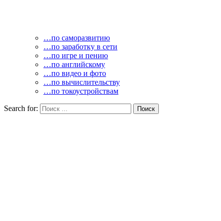
…по саморазвитию
…по заработку в сети
…по игре и пению
…по английскому
…по видео и фото
…по вычислительству
…по токоустройствам
Search for: