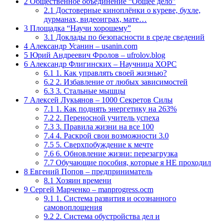
2
Общественное объединение “Общее дело”
2.1
Достоверные киноплёнки о куреве, бухле,
дурманах, видеоиграх, мате…
3
Площадка “Научи хорошему”
3.1
Доклады по безопасности в среде сведений
4
Александр Усанин – usanin.com
5
Юрий Андреевич Фролов – ufrolov.blog
6
Александр Флигинских – Научница ХОРС
6.1
1. Как управлять своей жизнью?
6.2
2. Избавление от любых зависимостей
6.3
3. Стальные мышцы
7
Алексей Лукьянов – 1000 Секретов Силы
7.1
1. Как поднять энергетику на 263%
7.2
2. Переносной учитель успеха
7.3
3. Правила жизни на все 100
7.4
4. Раскрой свои возможности 3.0
7.5
5. Сверхпобуждение к мечте
7.6
6. Обновление жизни: перезагрузка
7.7
Обучающие пособия, которые я НЕ проходил
8
Евгений Попов – предприниматель
8.1
Хозяин времени
9
Сергей Марченко – manprogress.ocm
9.1
1. Система развития и осознанного
самовоплощения
9.2
2. Система обустройства дел и