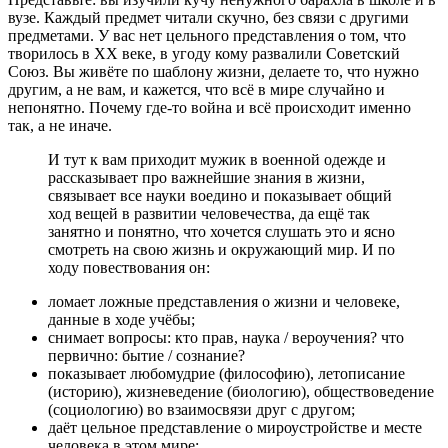
вузе. Каждый предмет читали скучно, без связи с другими
предметами. У вас нет цельного представления о том, что
творилось в XX веке, в угоду кому развалили Советский
Союз. Вы живёте по шаблону жизни, делаете то, что нужно
другим, а не вам, и кажется, что всё в мире случайно и
непонятно. Почему где-то война и всё происходит именно
так, а не иначе.
И тут к вам приходит мужик в военной одежде и
рассказывает про важнейшие знания в жизни,
связывает все науки воедино и показывает общий
ход вещей в развитии человечества, да ещё так
занятно и понятно, что хочется слушать это и ясно
смотреть на свою жизнь и окружающий мир. И по
ходу повествования он:
ломает ложные представления о жизни и человеке,
данные в ходе учёбы;
снимает вопросы: кто прав, наука / вероучения? что
первично: бытие / сознание?
показывает любомудрие (философию), летописание
(историю), жизневедение (биологию), обществоведение
(социологию) во взаимосвязи друг с другом;
даёт цельное представление о мироустройстве и месте
человека в этом мире;